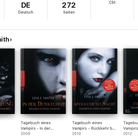
Cbt
DE
272
hen und Fell’s Church zu retten! Doch auf welcher Seite steht Damon?
Deutsch
Seiten
n!
en«
mith
Tagebuch eines
Tagebuch eines
Tagebu
Vampirs - In der
Vampirs - Rückkehr bei
Vampirs
Dunkelheit
2009
Nacht
2010
Abendr
2012