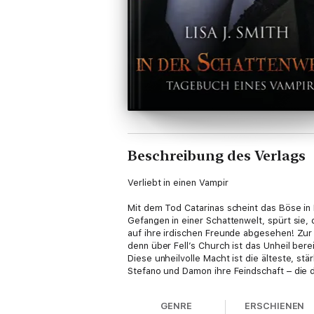
Beschreibung des Verlags
Verliebt in einen Vampir
Mit dem Tod Catarinas scheint das Böse in 
Gefangen in einer Schattenwelt, spürt sie,
auf ihre irdischen Freunde abgesehen! Zur 
denn über Fell’s Church ist das Unheil ber
Diese unheilvolle Macht ist die älteste, stä
Stefano und Damon ihre Feindschaft – die
überwinden und Seite an Seite kämpfen. Doc
Während Elena verzweifelt darauf hofft, v
GENRE
ERSCHIENEN
Ursprung alles Bösen: Es ist Nicolaus, der