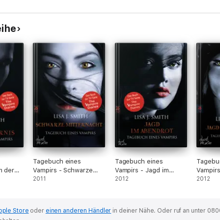
eihe
Tagebuch eines
Tagebuch eines
Tagebu
n der
Vampirs - Schwarze
Vampirs - Jagd im
Vampirs
Mitternacht
2011
Abendrot
2012
Mondlic
2012
pple Store
oder
einen anderen Händler
in deiner Nähe.
Oder ruf an unter 080