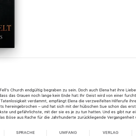
Fell’s Church endgültig begraben zu sein. Doch auch Elena hat ihre Liebe
 dass das Grauen noch lange kein Ende hat: Ihr Geist wird von einer furc
Tatenlosigkeit verdammt, empfängt Elena die verzweifelten Hilferufe ihr
eits hereingebrochen – und hat sich mit der hübschen Sue schon das erst
rkste und gefährlichste, mit der sie es je zu tun hatten. Und es gibt nur 
 das Böse aus Rache für die Jahrhunderte zurückliegende Vergangenheit
h der Hass sitzt tief und das Grauen hat viele Gesichter …
on ihrem Schattendasein erlöst zu werden, steht Stefano in einem bluti
SPRACHE
UMFANG
VERLAG
 schier übermächtige Vampir, der einst schon Catarina in seine blutrünsti