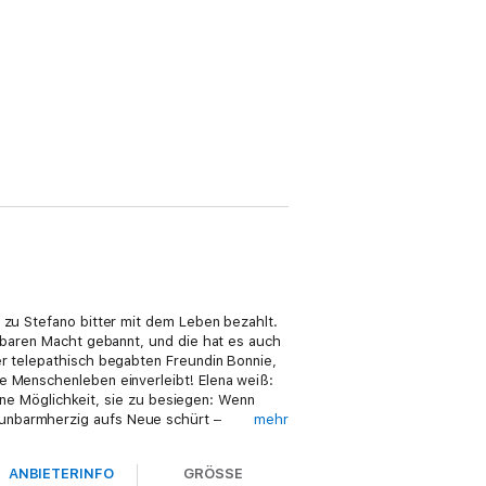
 zu Stefano bitter mit dem Leben bezahlt.
htbaren Macht gebannt, und die hat es auch
er telepathisch begabten Freundin Bonnie,
e Menschenleben einverleibt! Elena weiß:
eine Möglichkeit, sie zu besiegen: Wenn
 unbarmherzig aufs Neue schürt –
mehr
gen Showdown Auge in Auge mit dem
ANBIETERINFO
GRÖSSE
ge Schöpfung verwandelt hatte. Aber kein