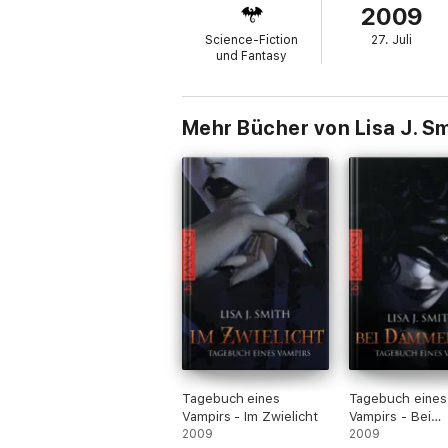
2009
Preis ist Stefano zu hoch, um Elena zu räc
Science-Fiction
27. Juli
• Spannung und Romantik groß geschriebe
und Fantasy
• Pageturner mit Suchtgefahr
• Für alle Fans von »Biss zum Morgengrau
Mehr Bücher von Lisa J. S
Tagebuch eines
Tagebuch eines
Vampirs - Im Zwielicht
Vampirs - Bei
2009
Dämmerung
2009