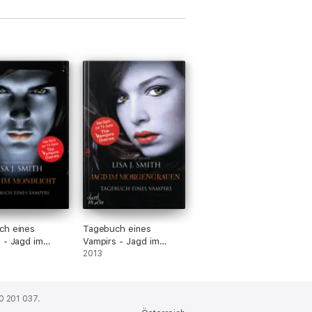
ch eines
Tagebuch eines
 - Jagd im
Vampirs - Jagd im
ht
Morgengrauen
2013
0 201 037.