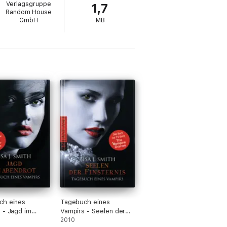
Verlagsgruppe
1,7
Random House
GmbH
MB
ch eines
Tagebuch eines
 - Jagd im
Vampirs - Seelen der
ot
Finsternis
2010