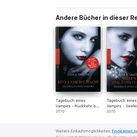
Andere Bücher in dieser R
Tagebuch eines
Tagebuch eines
Vampirs - Rückkehr bei
Vampirs - Seele
Nacht
2010
Finsternis
2010
Weitere Einkaufsmöglichkeiten:
Finde einen A