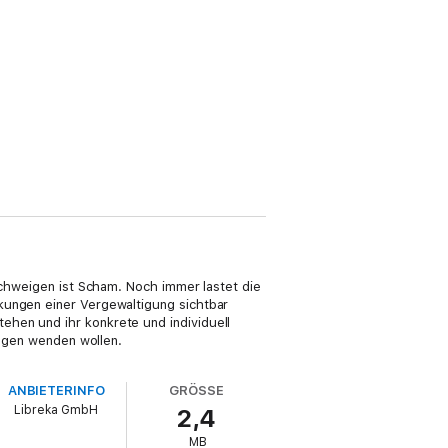
 Schweigen ist Scham. Noch immer lastet die
kungen einer Vergewaltigung sichtbar
ehen und ihr konkrete und individuell
ungen wenden wollen.
ANBIETERINFO
GRÖSSE
Libreka GmbH
2,4
MB