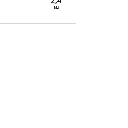
2,4
MB
nd Kohle, Erdöl und Erdgas ersetzen kann.
e Symbiose nach dem Motto "1+1 ist mehr als