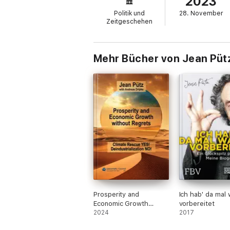
2023
Politik und
28. November
Dabei zieht er "wie das Kaninchen aus dem 
Zeitgeschehen
Sein Credo lautet: Es kommt auf die Defoss
Mehr Bücher von Jean Püt
Als Co-Autor hat er sich den bekannten Wir
2".
Prosperity and
Ich hab' da mal
Economic Growth
vorbereitet
without Regrets
2024
2017