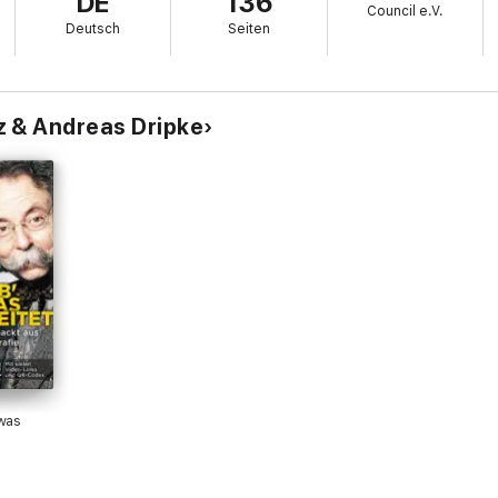
DE
136
Council e.V.
Deutsch
Seiten
Hut" einen regenerativen Energieträger, der weltweit Akzeptanz finden u
ilisierung an, weniger auf die Dekarbonisierung.
z & Andreas Dripke
tschaftsjournalisten Andreas Dripke zur Seite geholt - eine erfolgreich
 was