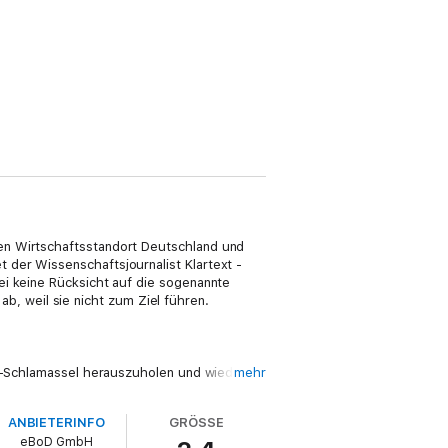
en Wirtschaftsstandort Deutschland und
der Wissenschaftsjournalist Klartext -
ei keine Rücksicht auf die sogenannte
 ab, weil sie nicht zum Ziel führen.
ie-Schlamassel herauszuholen und wieder
mehr
fragen unserer Zeit. Denn nur der globale
ANBIETERINFO
GRÖSSE
eBoD GmbH