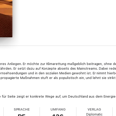
res Anliegen. Er möchte zur Klimarettung maßgeblich beitragen, ohne d
hrden. Er setzt dazu auf Konzepte abseits des Mainstreams. Dabei redet 
Fernsehsendungen und in den sozialen Medien gewohnt ist. Er nimmt hierb
ik propagierte Maßnahmen stuft er als populistisch ein, und lehnt sie strikt
eite für Seite zeigt er konkrete Wege auf, um Deutschland aus dem Energ
 Welt im Blick und gibt globale Antworten auf die Klima- und die Energie
SPRACHE
UMFANG
VERLAG
Diplomatic