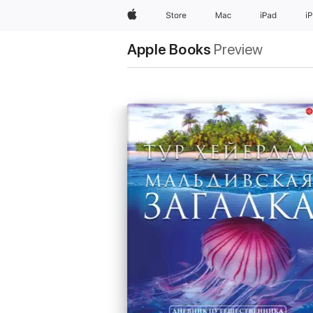
Apple
Store
Mac
iPad
i
Apple Books
Preview