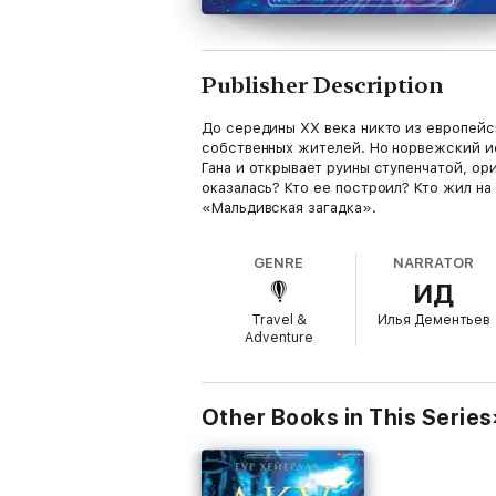
Publisher Description
До середины ХХ века никто из европейски
собственных жителей. Но норвежский ис
Гана и открывает руины ступенчатой, о
оказалась? Кто ее построил? Кто жил н
«Мальдивская загадка».
GENRE
NARRATOR
ИД
Travel &
Илья Дементьев
Adventure
Other Books in This Series