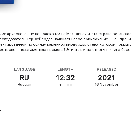
х археологов не вел раскопки на Мальдивах и эта страна оставалась
следователь Тур Хейердал начинает новое приключение — он проник
риентированной по солнцу каменной пирамиды, стены которой покрыт
а острове в незапамятные времена? Эти и другие ответы в книге бе
LANGUAGE
LENGTH
RELEASED
RU
12:32
2021
Russian
hr
min
16 November