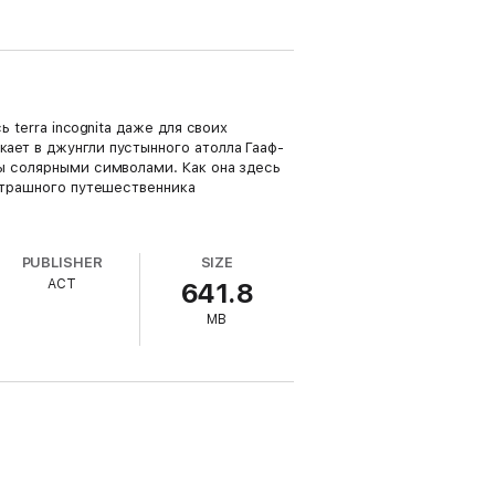
 terra incognita даже для своих
ает в джунгли пустынного атолла Гааф-
ы солярными символами. Как она здесь
сстрашного путешественника
PUBLISHER
SIZE
АСТ
641.8
MB