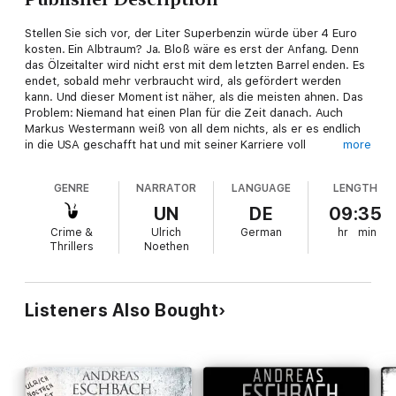
Stellen Sie sich vor, der Liter Superbenzin würde über 4 Euro
kosten. Ein Albtraum? Ja. Bloß wäre es erst der Anfang. Denn
das Ölzeitalter wird nicht erst mit dem letzten Barrel enden. Es
endet, sobald mehr verbraucht wird, als gefördert werden
kann. Und dieser Moment ist näher, als die meisten ahnen. Das
Problem: Niemand hat einen Plan für die Zeit danach. Auch
Markus Westermann weiß von all dem nichts, als er es endlich
in die USA geschafft hat und mit seiner Karriere voll
more
durchstarten will. Als er Karl Walter Block kennen lernt, sieht er
seine Chance gekommen. Der alte Öltechniker behauptet, dass
GENRE
NARRATOR
LANGUAGE
LENGTH
in den Tiefen der Erde noch genug Öl für die nächsten tausend
Jahre schlummert und dass nur er die Methode kennt, wie man
UN
DE
09:35
es findet. Er braucht nur noch einen kompetenten
Crime &
Ulrich
German
hr
min
Geschäftspartner. Jemanden wie Markus
Thrillers
Noethen
Listeners Also Bought