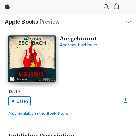
Apple
Local
Apple Books
Preview
Nav
Open
Menu
Ausgebrannt
Andreas Eschbach
$6.99
Listen
Also available in the
Book Store
Publisher Description