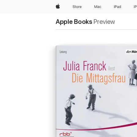
Apple
Store
Mac
iPad
i
Apple Books
Preview