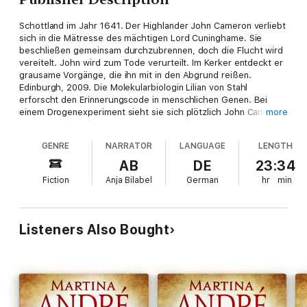
Schottland im Jahr 1641. Der Highlander John Cameron verliebt
sich in die Mätresse des mächtigen Lord Cuninghame. Sie
beschließen gemeinsam durchzubrennen, doch die Flucht wird
vereitelt. John wird zum Tode verurteilt. Im Kerker entdeckt er
grausame Vorgänge, die ihn mit in den Abgrund reißen.
Edinburgh, 2009. Die Molekularbiologin Lilian von Stahl
erforscht den Erinnerungscode in menschlichen Genen. Bei
einem Drogenexperiment sieht sie sich plötzlich John Cameron
more
gegenüber. Die deutsche Bestsellerautorin Martina André
wurde 1961 in Bonn geboren. Sie hat viele erfolgreiche Werke
GENRE
NARRATOR
LANGUAGE
LENGTH
veröffentlicht und ist besonders für ihre Templerromane
bekannt. Martina André lebt heute mit ihrer Familie in der Nähe
AB
DE
23:34
von Koblenz sowie in Edinburgh in Schottland, das ihr zur
Fiction
Anja Bilabel
German
hr
min
zweiten Heimat geworden ist.
Listeners Also Bought