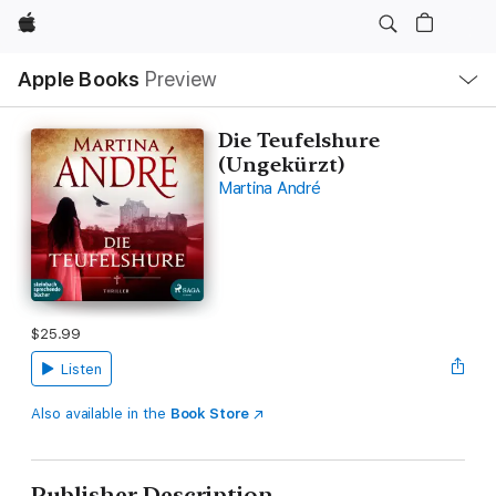
Apple
Local
Apple Books
Preview
Nav
Open
Menu
Die Teufelshure
(Ungekürzt)
Martina André
$25.99
Listen
Also available in the
Book Store
Publisher Description