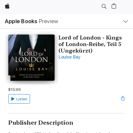
Apple
Local
Apple Books
Preview
Nav
Open
Menu
Lord of London - Kings
of London-Reihe, Teil 5
(Ungekürzt)
Louise Bay
$10.99
Listen
Publisher Description