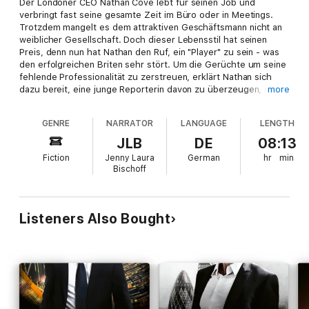
Der Londoner CEO Nathan Cove lebt für seinen Job und
verbringt fast seine gesamte Zeit im Büro oder in Meetings.
Trotzdem mangelt es dem attraktiven Geschäftsmann nicht an
weiblicher Gesellschaft. Doch dieser Lebensstil hat seinen
Preis, denn nun hat Nathan den Ruf, ein "Player" zu sein - was
den erfolgreichen Briten sehr stört. Um die Gerüchte um seine
fehlende Professionalität zu zerstreuen, erklärt Nathan sich
dazu bereit, eine junge Reporterin davon zu überzeugen, dass
more
er trotz seines Rufs als Frauenheld seinen Pflichten als CEO
nachkommen kann. Eine Aufgabe, die sicherlich leichter wäre,
GENRE
NARRATOR
LANGUAGE
LENGTH
wenn die beiden nicht vor Kurzem einen One-Night-Stand
gehabt hätten ...
JLB
DE
08:13
Fünfter Teil der KINGS-OF-LONDON-Reihe
Fiction
Jenny Laura
German
hr
min
Bischoff
Listeners Also Bought