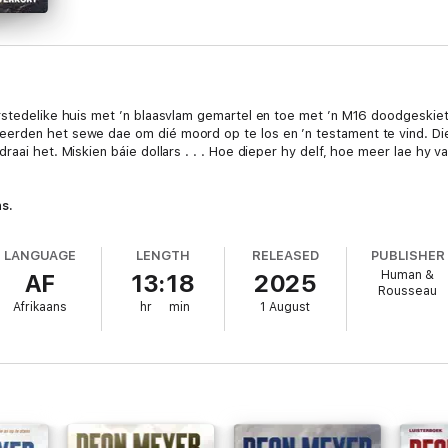
rstedelike huis met ’n blaasvlam gemartel en toe met ’n M16 doodgeskiet
erden het sewe dae om dié moord op te los en ’n testament te vind. Die 
raai het. Miskien báie dollars . . . Hoe dieper hy delf, hoe meer lae hy 
ns.
LANGUAGE
LENGTH
RELEASED
PUBLISHER
Human &
AF
13:18
2025
Rousseau
Afrikaans
hr
min
1 August