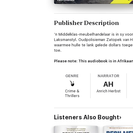
Publisher Description
’n Middelklas-meubelhandelaar is in sy voo
Laksmanstyl. Oudpolisieman Zatopek van He
waarmee hulle te lank gelede dollars toeged
toe.
Please note: This audiobook is in Afrikaa
GENRE
NARRATOR
AH
Crime &
Anrich Herbst
Thrillers
Listeners Also Bought