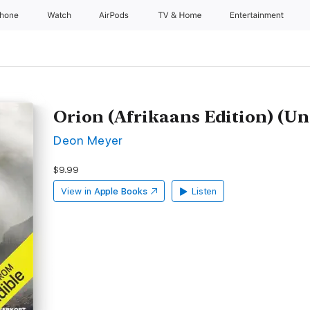
Phone
Watch
AirPods
TV & Home
Entertainment
Orion (Afrikaans Edition) (U
Deon Meyer
$9.99
View in
Apple Books
Listen