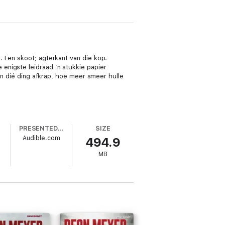
. Een skoot; agterkant van die kop.
enigste leidraad ’n stukkie papier
van dié ding afkrap, hoe meer smeer hulle
PRESENTED BY
SIZE
Audible.com
494.9
MB