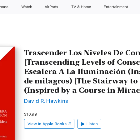
Phone
Watch
AirPods
TV & Home
Entertainment
Trascender Los Niveles De Co
[Transcending Levels of Consc
Escalera A La Iluminación (In
de milagros) [The Stairway t
(Inspired by a Course in Mirac
David R. Hawkins
$10.99
View in
Apple Books
Listen