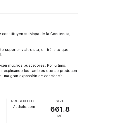
e constituyen su Mapa de la Conciencia,
e superior y altruista, un tránsito que
l.
nocen muchos buscadores. Por último,
los explicando los cambios que se producen
sa una gran expansión de conciencia.
PRESENTED BY
SIZE
Audible.com
661.8
MB