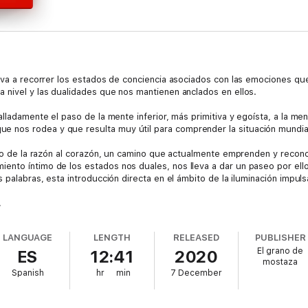
leva a recorrer los estados de conciencia asociados con las emociones qu
 nivel y las dualidades que nos mantienen anclados en ellos.
lladamente el paso de la mente inferior, más primitiva y egoísta, a la ment
 nos rodea y que resulta muy útil para comprender la situación mundia
paso de la razón al corazón, un camino que actualmente emprenden y reco
ento íntimo de los estados nos duales, nos lleva a dar un paseo por el
s palabras, esta introducción directa en el ámbito de la iluminación impul
.
LANGUAGE
LENGTH
RELEASED
PUBLISHER
El grano de
ES
12:41
2020
mostaza
Spanish
hr
min
7 December