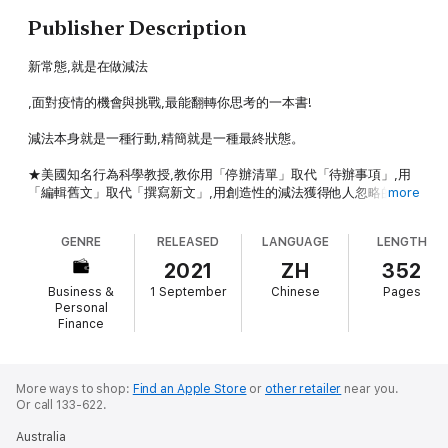
Publisher Description
新常態,就是在做減法
,面對疫情的機會與挑戰,最能翻轉你思考的一本書!
減法本身就是一種行動,精簡就是一種最終狀態。
★美國知名行為科學教授,教你用「停辦清單」取代「待辦事項」,用
「編輯舊文」取代「撰寫新文」,用創造性的減法獲得他人忽略的機
more
會,帶來真正的改變!
GENRE
RELEASED
LANGUAGE
LENGTH
★卡蘿‧杜維克(《心態致勝》作者)、李瑞華(政大商學院教授)、黃麗
燕(李奧貝納 集團執行長暨大中華區總裁)、陳威帆(Fourdesire創辦
2021
ZH
352
人暨執行長,《玩心設計》作者)、施典志(資深科技媒體評論者,曾任
Business &
1 September
Chinese
Pages
方格子平台營運總監、火箭科技評論編輯總監)、洪培芸(臨床心理
Personal
師、作家)Mr.Market市場先生(財經作家)推薦。
Finance
近藤麻理惠教我們簡化居家;名廚奧利佛的食譜只有五種食材;《深度
More ways to shop:
Find an Apple Store
or
other retailer
near you.
工作力》宣揚「數位極簡」……但為什麼我們需要三本書,才能解決不
Or call 133-622.
同領域的同一個基本問題?
Australia
因為,我們從來沒有真正掌握減法的力量!