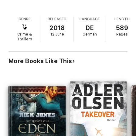
eBooks von beTHRILLED - mörderisch gute Unterhaltung!
GENRE
RELEASED
LANGUAGE
LENGTH
2018
DE
589
Crime &
12 June
German
Pages
Thrillers
More Books Like This