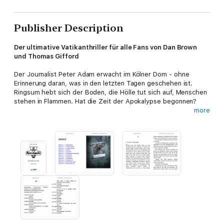
Publisher Description
Der ultimative Vatikanthriller für alle Fans von Dan Brown
und Thomas Gifford
Der Journalist Peter Adam erwacht im Kölner Dom - ohne
Erinnerung daran, was in den letzten Tagen geschehen ist.
Ringsum hebt sich der Boden, die Hölle tut sich auf, Menschen
stehen in Flammen. Hat die Zeit der Apokalypse begonnen?
more
Selbst der Papst im fernen Rom, der sich Petrus II. nennt,
scheint von einem Dämon besessen zu sein und tut nichts, um
das drohende Verhängnis abzuwenden. Die letzte Hoffnung der
Welt liegt in der rätselhaften Tätowierung, die Peter Adams
gesamten Körper bedeckt. Uralte Zeichen, die den Weg zu
einem der größten Mysterien der Menschheitsgeschichte
weisen: Dem Ursprung des Bösen.
"Wer eine Auszeit vom alltäglichen Wahnsinn nehmen will, kann
sich mit diesem klerikalen Wahnsinn bestens unterhalten."
Passauer Neue Presse