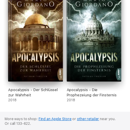
Apocalypsis - Der Schlüssel
Apocalypsis - Die
zur Wahrheit
Prophezeiung der Finsternis
2018
2018
More ways to shop:
Find an Apple Store
or
other retailer
near you.
Or call 133-622.