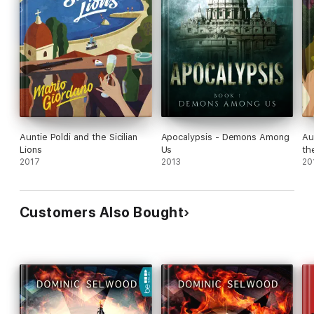
Auntie Poldi and the Sicilian
Apocalypsis - Demons Among
Au
Lions
Us
th
2017
2013
20
Customers Also Bought