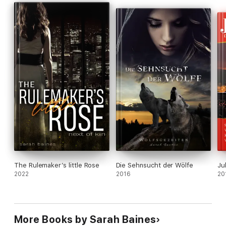
The Rulemaker’s little Rose
Die Sehnsucht der Wölfe
Ju
2022
2016
20
More Books by Sarah Baines