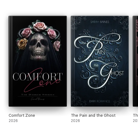
Comfort Zone
The Pain and the Ghost
Th
2026
2026
20