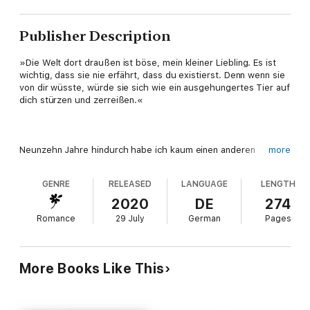
Publisher Description
»Die Welt dort draußen ist böse, mein kleiner Liebling. Es ist
wichtig, dass sie nie erfährt, dass du existierst. Denn wenn sie
von dir wüsste, würde sie sich wie ein ausgehungertes Tier auf
dich stürzen und zerreißen.«
Neunzehn Jahre hindurch habe ich kaum einen anderen
more
Menschen um mich gehabt als meine Mutter. Nun ist sie tot
und ich bin vollkommen allein in dieser Welt.
GENRE
RELEASED
LANGUAGE
LENGTH
Als ich Gabriel Hunt zum ersten Mal begegne, ist es wie ein
2020
DE
274
Funkenschlag. Er ist all das, was ich nicht bin. Weltmännisch,
Romance
29 July
German
Pages
kultiviert, charismatisch. Ich bin die Motte – er ist das Licht.
Und so nehme ich all meinen Mut zusammen und folge ihm in
diese Welt, die ich nie hätte betreten dürfen.
More Books Like This
Eine Welt, in der nichts ist, wie es scheint. Auch Gabriel nicht.