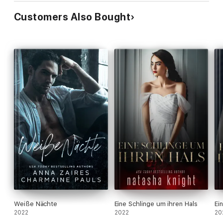
Customers Also Bought
Weiße Nächte
Eine Schlinge um ihren Hals
Ei
2022
2022
20