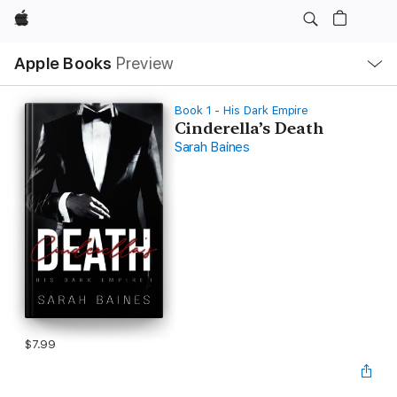
Apple
Local
Apple Books
Preview
Nav
Open
Menu
Book 1 - His Dark Empire
Cinderella’s Death
Sarah Baines
$7.99