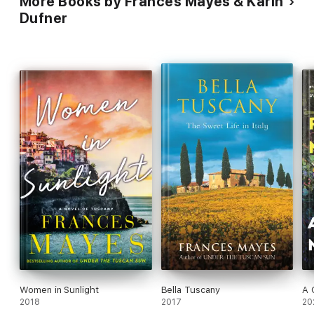
More Books by Frances Mayes & Karin
Dufner
Women in Sunlight
Bella Tuscany
A 
2018
2017
20