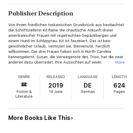
Publisher Description
Von ihrem friedlichen toskanischen Grundstück aus beobachtet
die Schriftstellerin Kit Raine die chaotische Ankunft dreier
amerikanischer Frauen mit regelrechten Gepäckbergen und
einem Hund im Schlepptau. Kit ist fasziniert. Das ist kein
gewöhnlicher Urlaub, vermutet sie. Benvenute, herzlich
willkommen. Die drei Frauen haben sich in North Carolina
kennengelernt. Susan, die Verwegenste des Trios, hat die zwei
anderen dazu überredet, ihre Aussichten auf einen
more
respektablen Ruhestand sausen zu lassen und stattdessen die
großzügige, verwunschene Villa Assunta zu mieten. Die
GENRE
RELEASED
LANGUAGE
LENGTH
Freundinnen sind aufgeschlossen und neugierig, müssen sich
jedoch zuerst in der fremden Kultur zurechtfinden. Susan
2019
DE
624
macht sich daran, den verwilderten Garten in eine romantische
Fiction &
14 June
German
Pages
Oase zu verwandeln. Julia, ohnehin eine begnadete Köchin, ist
Literature
fest entschlossen, eine Meisterin der italienischen Küche zu
werden. Und Camille, die sich vor langer Zeit gegen eine
Karriere als Künstlerin entschieden hat, um für ihre Familie da
zu sein, überkommt bei den neuen und überwältigenden
More Books Like This
Eindrucken das Bedürfnis, wieder zu malen. Kit begleitet die
drei Freundinnen auf ihrem Weg und stellt dabei fest, dass
auch ihr eigenes Leben noch einige Überraschungen bereithält