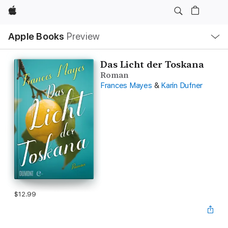
Apple
Local
Apple Books
Preview
Nav
Open
Menu
Das Licht der Toskana
Roman
Frances Mayes
&
Karin Dufner
$12.99