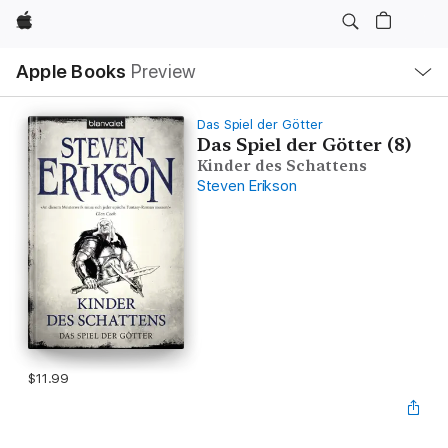
Apple
Local
Apple Books
Preview
Nav
Open
Menu
Das Spiel der Götter
Das Spiel der Götter (8)
Kinder des Schattens
Steven Erikson
$11.99