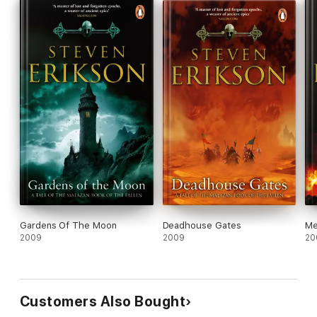
Gardens Of The Moon
Deadhouse Gates
Me
2009
2009
20
Customers Also Bought