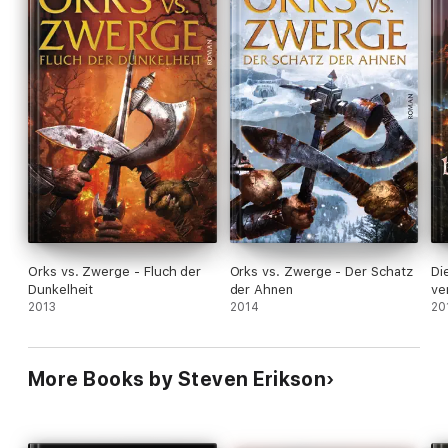
Orks vs. Zwerge - Fluch der
Orks vs. Zwerge - Der Schatz
Di
Dunkelheit
der Ahnen
ve
2013
2014
20
More Books by Steven Erikson