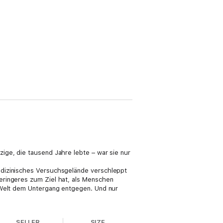
ige, die tausend Jahre lebte – war sie nur
edizinisches Versuchsgelände verschleppt
eringeres zum Ziel hat, als Menschen
e Welt dem Untergang entgegen. Und nur
SELLER
SIZE