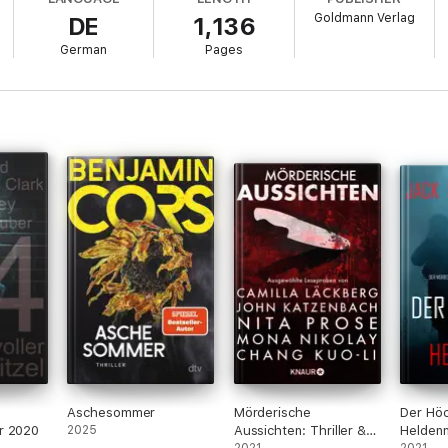
Goldmann Verlag
DE
1,136
German
Pages
Aschesommer
Mörderische
Der Hö
r 2020
2025
Aussichten: Thriller &
Helden