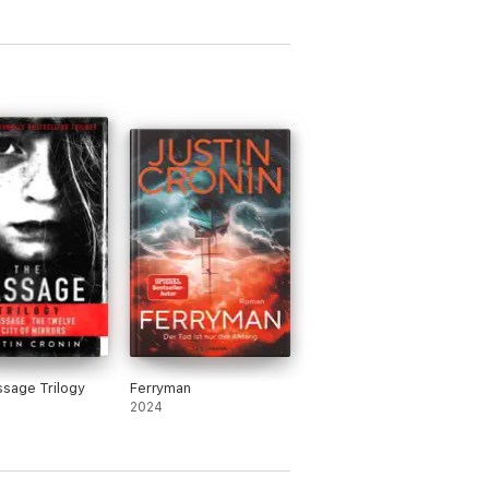
ang von Luke
 Buch 5 (ein
hriller)
sage Trilogy
Ferryman
2024