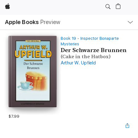
Apple
Local
Apple Books
Preview
Nav
Open
Menu
Book 19 - Inspector Bonaparte
Mysteries
Der Schwarze Brunnen
(Cake in the Hatbox)
Arthur W. Upfield
$7.99