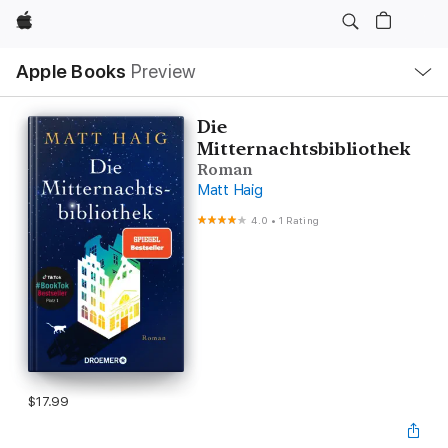
Apple
Local
Apple Books
Preview
Nav
Open
Menu
Die
Mitternachtsbibliothek
Roman
Matt Haig
4.0
•
1 Rating
$17.99