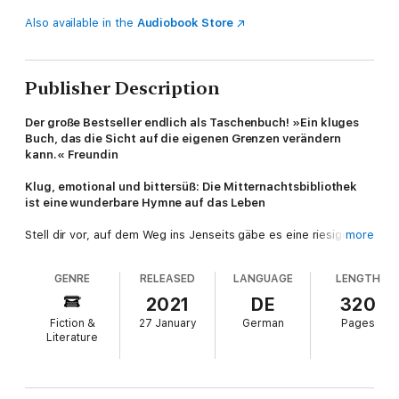
Also available in the
Audiobook Store
Publisher Description
Der große Bestseller endlich als Taschenbuch! »Ein kluges
Buch, das die Sicht auf die eigenen Grenzen verändern
kann.« Freundin
Klug, emotional und bittersüß: Die Mitternachtsbibliothek
ist eine wunderbare Hymne auf das Leben
Stell dir vor, auf dem Weg ins Jenseits gäbe es eine riesige
more
Bibliothek, gefüllt mit all den Leben, die du hättest führen
können. Alles, was du jemals bereut hast, könntest du
GENRE
RELEASED
LANGUAGE
LENGTH
ungeschehen machen. Genau dort findet sich Nora Seed
wieder, nachdem sie aus lauter Verzweiflung beschlossen hat,
2021
DE
320
sich das Leben zu nehmen. An diesem Ort zwischen Raum und
Fiction &
27 January
German
Pages
Zeit, an dem die Uhrzeiger immer auf Mitternacht stehen, hat
Literature
sie plötzlich die Möglichkeit, all das zu ändern, was sie aus der
Bahn geworfen hat. Aber kann man in einem anderen Leben
glücklich werden, wenn man weiß, dass es nicht das eigene ist?