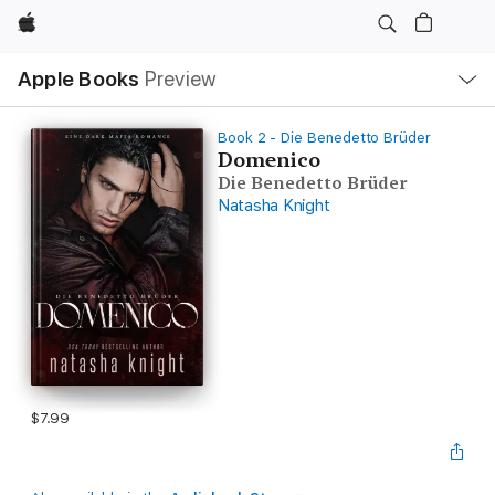
Apple
Local
Apple Books
Preview
Nav
Open
Menu
Book 2 - Die Benedetto Brüder
Domenico
Die Benedetto Brüder
Natasha Knight
$7.99