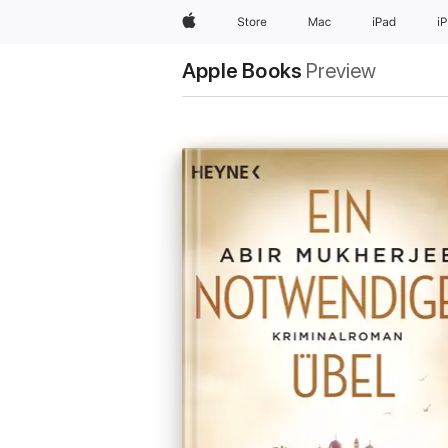
Apple
Store
Mac
iPad
i
Apple Books
Preview