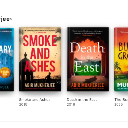
rjee
l
Smoke and Ashes
Death in the East
The Bu
2018
2019
2025