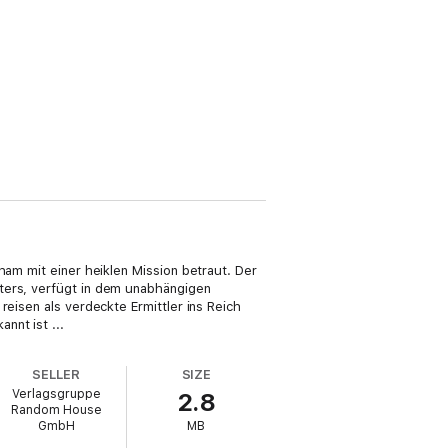
ham mit einer heiklen Mission betraut. Der
äters, verfügt in dem unabhängigen
reisen als verdeckte Ermittler ins Reich
nnt ist ...
SELLER
SIZE
Verlagsgruppe
2.8
Random House
GmbH
MB