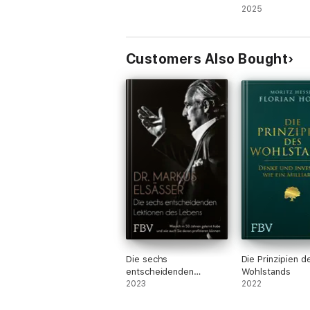
Deutschland
2025
Customers Also Bought
Die sechs
Die Prinzipien d
entscheidenden
Wohlstands
Lektionen des Lebens
2023
2022