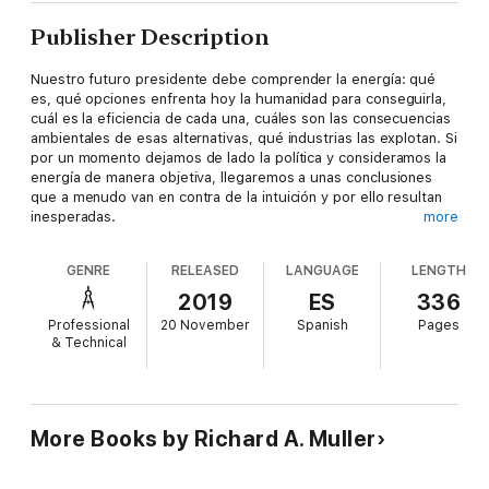
Publisher Description
Nuestro futuro presidente debe comprender la energía: qué
es, qué opciones enfrenta hoy la humanidad para conseguirla,
cuál es la eficiencia de cada una, cuáles son las consecuencias
ambientales de esas alternativas, qué industrias las explotan. Si
por un momento dejamos de lado la política y consideramos la
energía de manera objetiva, llegaremos a unas conclusiones
que a menudo van en contra de la intuición y por ello resultan
inesperadas.
more
En este libro, Richard A. Muller no se propone dar consejos o
GENRE
RELEASED
LANGUAGE
LENGTH
levantar un dedo flamígero, sino educar; su meta es que todo
ciudadano tenga un conocimiento básico, fundamentado en la
2019
ES
336
física, de la compleja relación de los hombres con la energía. Un
Professional
20 November
Spanish
Pages
buen presidente tiene que ser un líder, y eso significa no sólo
& Technical
tomar las decisiones adecuadas: para Muller, el presidente
también debe ser el instructor de la nación. Ningún asesor
científico o secretario de energía podrá convencer al público de
que las percepciones comunes no son necesariamente ciertas.
Y esto sólo puede lograrlo la persona en quien confían más que
More Books by Richard A. Muller
en ninguna otra: la persona a la que eligieron.