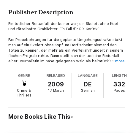
Publisher Description
Ein tödlicher Reitunfall, der keiner war; ein Skelett ohne Kopf -
und rätselhafte Grablichter. Ein Fall für Pia Korittki
Bei Probebohrungen für die geplante Umgehungsstraße stößt
man auf ein Skelett ohne Kopf. Im Dorf scheint niemand den
Toten zu kennen, der mehr als ein Vierteljahrhundert in seinem
flachen Erdgrab ruhte. Dann stellt sich der tödliche Reitunfall
einer Journalistin im nahe gelegenen Wald als heimtückisch
more
geplanter Mord heraus. Kommissarin Pia Korittki und ihr Team
ermitteln mal wieder auf dem Land ...
GENRE
RELEASED
LANGUAGE
LENGTH
Ein neuer Fall für Kommissarin Pia Korittki - Der vierte Band der
2009
DE
332
erfolgreichen Krimi-Reihe von Bestsellerautorin Eva Almstädt!
Crime &
17 March
German
Pages
Thrillers
More Books Like This