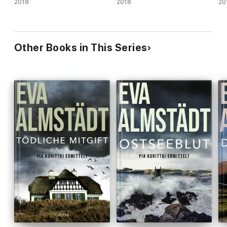
2018
2018
20
Other Books in This Series