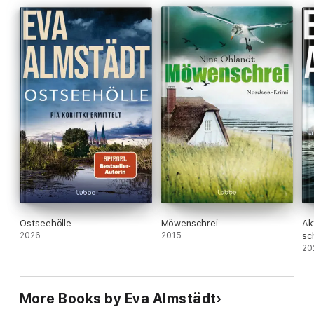
Ostseehölle
Möwenschrei
Ak
2026
2015
sc
20
More Books by Eva Almstädt