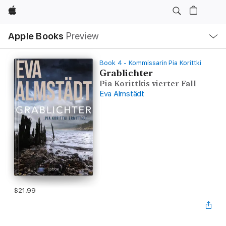
Apple
Local
Apple Books
Preview
Nav
Open
Menu
Book 4 - Kommissarin Pia Korittki
Grablichter
Pia Korittkis vierter Fall
Eva Almstädt
$21.99