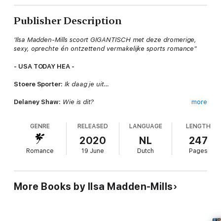
Publisher Description
'Ilsa Madden-Mills scoort GIGANTISCH met deze dromerige,
sexy, oprechte én ontzettend vermakelijke sports romance"
- USA TODAY HEA -
Stoere Sporter:
Ik daag je uit…
Delaney Shaw:
Wie is dit?
more
Het is een vreemd appje zo laat op de avond, maar het lijkt
GENRE
RELEASED
LANGUAGE
LENGTH
erop dat 'Stoere Sporter' precies weet wie zij is…
2020
NL
247
Delaney Shaw.
Romance
19 June
Dutch
Pages
Braaf.
Houdt van kittens en Star Wars.
Nieuwsgierig.
More Books by Ilsa Madden-Mills
Wat hij van haar wil? Eén nacht in zijn bed. Een onvergetelijke
nacht, althans dat belooft hij. En zij krijgt dan de kans om
erachter te komen wie hij is. Ze weet dat ze zijn aanbod beter
kan afwijzen, maar het is Valentijnsdag en iets beters heeft ze