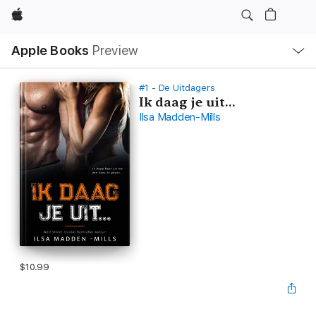
Apple
Local
Apple Books
Preview
Nav
Open
Menu
#1 - De Uitdagers
Ik daag je uit...
Ilsa Madden-Mills
$10.99