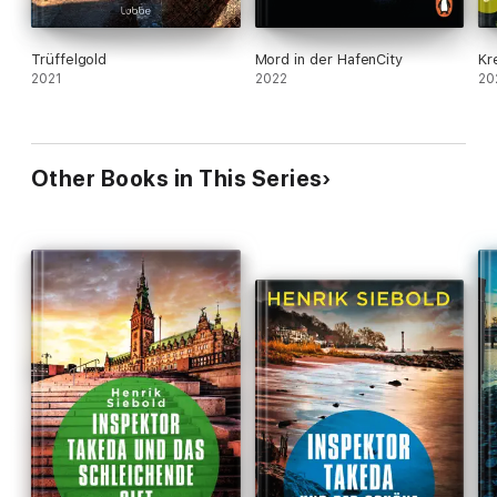
Trüffelgold
Mord in der HafenCity
Kr
2021
2022
20
Other Books in This Series