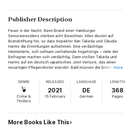
Publisher Description
Feuer in der Nacht. Beim Brand einer Hamburger
Seniorenresidenz sterben acht Bewohner. Alles deutet auf
Brandstiftung hin, so dass Inspektor Ken Takeda und Claudia
Harms die Ermittlungen aufnehmen. Eine verdächtige
Heimleiterin, sich seltsam verhaltende Angehörige – viele der
Befragten machen sich verdächtig. Dann stoßen Takeda und
Harms auf ein deutsch-japanisches Joint Venture, das einen
neuartigen Pflegeroboter erprobt. Bald müssen die Ermittler
more
eine Frage stellen, die ihnen selbst geradezu aberwitzig
erscheint: Kann ein Roboter einen Mord begehen?
GENRE
RELEASED
LANGUAGE
LENGTH
Der neue Fall des ungewöhnlichsten und charismatischsten
2021
DE
368
Helden im deutschen Kriminalroman.
Crime &
15 February
German
Pages
Thrillers
„Henrik Siebold gelingt es, einen spannenden Krimi einerseits,
fesselnde Einblicke andererseits in die Kultur der Japaner zu
schreiben.“ Lübecker Nachrichten.
More Books Like This