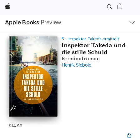
Apple
Local
Apple Books
Preview
Nav
Open
Menu
5 - Inspektor Takeda ermittelt
Inspektor Takeda und
die stille Schuld
Kriminalroman
Henrik Siebold
$14.99