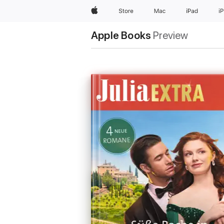
Apple
Store
Mac
iPad
i
Apple Books
Preview