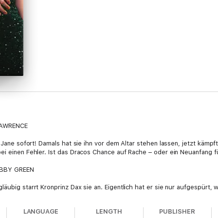
LAWRENCE
t Jane sofort! Damals hat sie ihn vor dem Altar stehen lassen, jetzt käm
ei einen Fehler. Ist das Dracos Chance auf Rache – oder ein Neuanfang f
ABBY GREEN
äubig starrt Kronprinz Dax sie an. Eigentlich hat er sie nur aufgespürt, 
Inselparadies allein, ohne Kontakt zur Außenwelt – und brennend vor ver
LANGUAGE
LENGTH
PUBLISHER
 ELLA HAYES