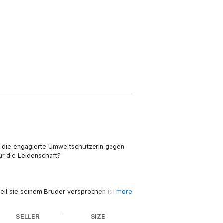
pft die engagierte Umweltschützerin gegen
ür die Leidenschaft?
weil sie seinem Bruder versprochen ist.
more
botenem Verlangen …
SELLER
SIZE