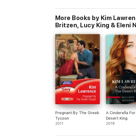
2022
2021
More Books by Kim Lawrenc
Britzen, Lucy King & Eleni 
Pregnant By The Greek
A Cinderella Fo
Tycoon
Desert King
2011
2018