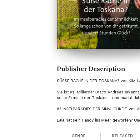
Publisher Description
SÜSSE RACHE IN DER TOSKANA? von KIM 
Sie ist es! Milliardär Draco Andreas erkenn
seine Firma in der Toskana – und macht dab
IM INSELPARADIES DER SINNLICHKEIT von 
Laia hat sein Handy ins Meer geworfen? Ungl
Doch nun ist er mit ihr in dem exotischen 
GENRE
RELEASED
SO LANGE SCHON VON DIR GETRÄUMT von