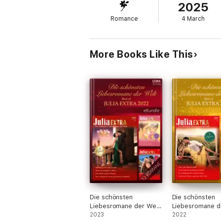
2025
Ausgerechnet mit ihrem Feind, dem arrogant
Romance
4 March
seines Vaters, ihres geliebten Pflegevaters
HUNDERT STUNDEN GLÜCK? von LUCY KI
More Books Like This
„Fünfzig Millionen Dollar.“ Santiagos Stimm
Vorstandsvorsitzende einer Wohltätigkeitss
Die schönsten
Die schönsten
Liebesromane der Welt
Liebesromane d
- Best of Julia Extra
2023
- Best of Julia E
2022