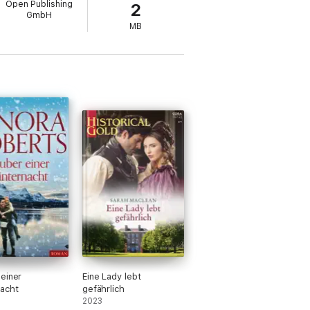
Open Publishing
2
GmbH
abon sanieren. So steht es im Testament
MB
ach Will …
Stunden lang gehört die schöne
n Affäre ohne ein Wort verließ …
einer
Eine Lady lebt
acht
gefährlich
2023