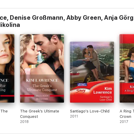
e, Denise Großmann, Abby Green, Anja Görge
Nikolina
r The
The Greek's Ultimate
Santiago's Love-Child
A Ring 
Conquest
2011
Crown
2018
2017