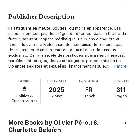
Publisher Description
Ils attaquent en meute. Soudés, du moins en apparence. Les
insoumis ont conquis des sièges de députés, dans le bruit et la
fureur, saturant l'espace médiatique. Deux ans d'enquête au
coeur du système Mélenchon, des centaines de témoignages
de militants ou d'anciens cadres, de nombreux documents
exclusifs... Ce livre révèle des pratiques sidérantes : menaces,
harcèlement, purges, dérive idéologique, propos antisémites,
violences sexistes et sexuelles, financement nébuleux... Pour
more
Jean-Luc Mélenchon, tous les moyens semblent bons pour
conquérir le pouvoir.
GENRE
RELEASED
LANGUAGE
LENGTH
2025
FR
311
Politics &
7 May
French
Pages
Current Affairs
More Books by Olivier Pérou &
Charlotte Belaïch