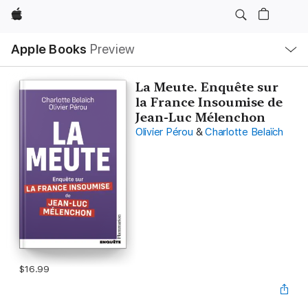
Apple
Local
Apple Books
Preview
Nav
Open
Menu
La Meute. Enquête sur
la France Insoumise de
Jean-Luc Mélenchon
Olivier Pérou
&
Charlotte Belaïch
$16.99