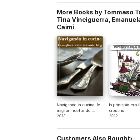
More Books by Tommaso Tama
Tina Vinciguerra, Emanuela 
Caimi
Navigando in cucina: le
In principio era il
migliori ricette dei
crostino
nostri blog
2013
2012
Customers Also Bought