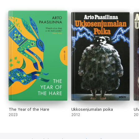
The Year of the Hare
Ukkosenjumalan poika
Ul
2023
2012
20