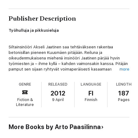
Publisher Description
Työhulluja ja pikkusieluja
Siltainsinööri Akseli Jaatinen saa tehtäväkseen rakentaa
betonisillan pieneen Kuusmäen pitäjään. Reiluna ja
oikeudenmukaisena miehenä insinööri Jaatinen pärjää hyvin
työmiesten ja – ihme kyllä – kahden vaimonsakin kanssa. Pitäjän
pamput sen sijaan ryhtyvät voimaperäisesti kasaamaan
more
vaikeuksia hänen tielleen.
GENRE
RELEASED
LANGUAGE
LENGTH
Alun perin vuonna 1976 ilmestynyt
Onnellinen mies
on
2012
FI
187
ilkikurinen kuvaus sisäänpäinlämpiävän pikkupitäjän suurista
Fiction &
9 April
Finnish
Pages
mullistuksista. Suomalaisen elämänmenon humoristisia puolia
Literature
tarkkaileva Paasilinna on hauskimmillaan tässä romaanissa, joka
tunnetaan myös Hannu Kahakorven ohjaamana tv-elokuvana
(1979).
More Books by Arto Paasilinna