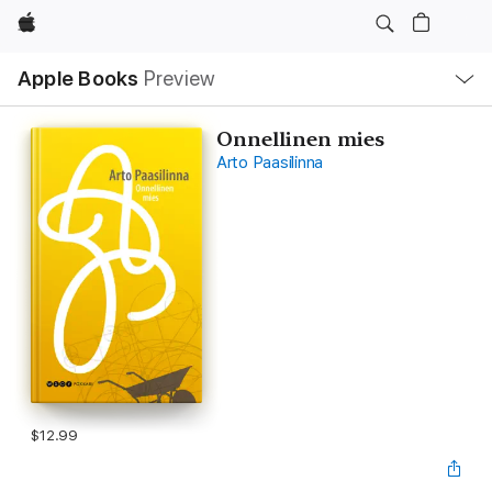
Apple
Local
Apple Books
Preview
Nav
Open
Menu
Onnellinen mies
Arto Paasilinna
$12.99