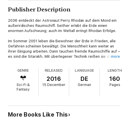
Publisher Description
2036 entdeckt der Astronaut Perry Rhodan auf dem Mond ein
außerirdisches Raumschiff. Seither erlebt die Erde einen
enormen Aufschwung; auch im Weltall erringt Rhodan Erfolge.
Im Sommer 2051 leben die Bewohner der Erde in Frieden, alle
Gefahren scheinen bewältigt. Die Menschheit kann weiter an
ihrer Einigung arbeiten. Dann tauchen fremde Raumschiffe auf –
es sind die Sitarakh. Mit überlegener Technik reißen sie die
more
Macht an sich.
GENRE
RELEASED
LANGUAGE
LENGTH
Perry Rhodan entkommt mit vielen Mitstreitern ins All, wo ihm
die mächtigen Liduuri ihre Unterstützung zusagen. Allerdings
2016
DE
160
muss Rhodan auch ihnen helfen, was sich als kompliziert
Sci-Fi &
15 December
German
Pages
herausstellt.
Fantasy
Währenddessen verschlechtert sich die Lage auf der Erde. So
haben die Invasoren bereits die Millionenstadt Dubai dem
Erdboden gleichgemacht. Das Ende für die Menschheit scheint
nah. Ein Angriff auf die Raumflotte der Sitarakh soll die Lage
More Books Like This
ändern – es entbrennt eine SCHLACHT UM DIE SONNE ...