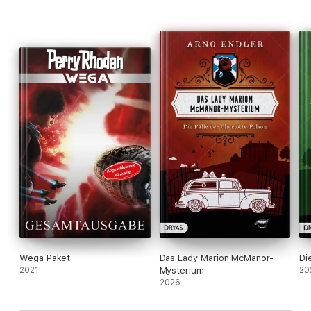
Wega Paket
Das Lady Marion McManor-
Di
2021
Mysterium
20
2026