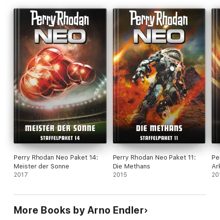
Perry Rhodan Neo Paket 14:
Perry Rhodan Neo Paket 11:
Pe
Meister der Sonne
Die Methans
Ar
2017
2015
20
More Books by Arno Endler