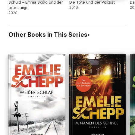
Schuld – Emma Sköld und der
Die Tote und der Polizist
Da
tote Junge
2018
20
2020
Other Books in This Series