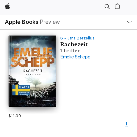
Apple
Local
Apple Books
Preview
Nav
Open
Menu
6 - Jana Berzelius
Rachezeit
Thriller
Emelie Schepp
$11.99