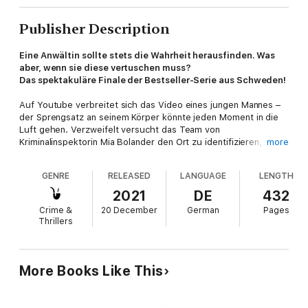
Publisher Description
Eine Anwältin sollte stets die Wahrheit herausfinden. Was
aber, wenn sie diese vertuschen muss?
Das spektakuläre Finale der Bestseller-Serie aus Schweden!
Auf Youtube verbreitet sich das Video eines jungen Mannes –
der Sprengsatz an seinem Körper könnte jeden Moment in die
Luft gehen. Verzweifelt versucht das Team von
Kriminalinspektorin Mia Bolander den Ort zu identifizieren, an
more
dem das Opfer versteckt ist, doch sie kommen zu spät … Die
Staatsanwältin Jana Berzelius wird in die stockende Ermittlung
GENRE
RELEASED
LANGUAGE
LENGTH
hineingezogen. Bislang war es immer ihre Aufgabe, die
schonungslose Wahrheit herauszufinden. Diesmal jedoch muss
2021
DE
432
Jana alles dafür tun, um sie zu verbergen. Denn die Zeit für
Crime &
20 December
German
Pages
ihre Rache ist gekommen, und an ihren Händen klebt Blut ...
Thrillers
Alle Bücher der Jana-Berzelius-Reihe:
Nebelkind
Weißer Schlaf
Engelsschuld
More Books Like This
Im Namen des Sohnes
Leichengrund
Rachezeit