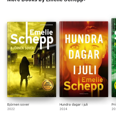
Björnen sover
Hundra dagar i juli
Pr
2022
2024
20