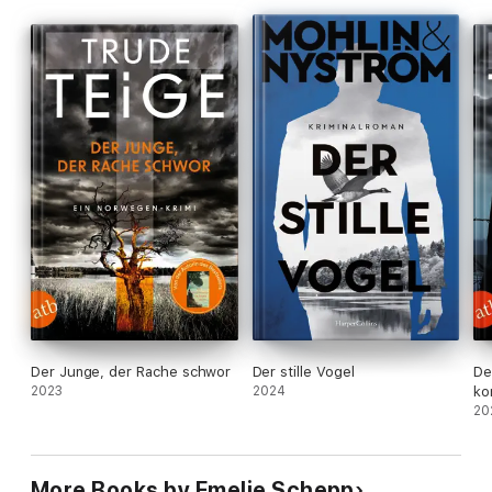
Die Fälle von Jana Berzelius können einzeln gelesen werden.
Der Junge, der Rache schwor
Der stille Vogel
De
2023
2024
ko
20
More Books by Emelie Schepp