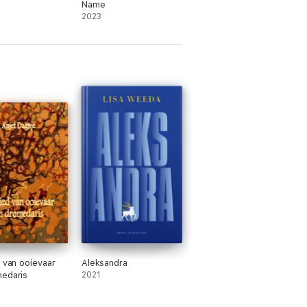
Name
2023
end verhaal.' Elegance
hiedenis in een vrouwenleven.' EW Elsevier
d van ooievaar
Aleksandra
edaris
2021