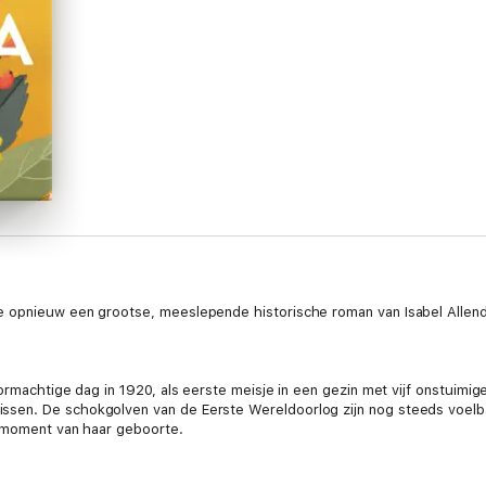
e opnieuw een grootse, meeslepende historische roman van Isabel Allen
ormachtige dag in 1920, als eerste meisje in een gezin met vijf onstuimig
sen. De schokgolven van de Eerste Wereldoorlog zijn nog steeds voelba
t moment van haar geboorte.