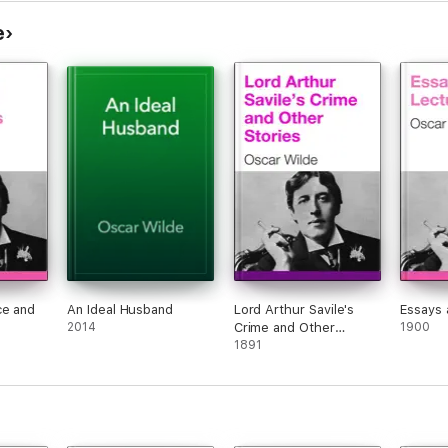
e
ce and
An Ideal Husband
Lord Arthur Savile's
Essays 
2014
Crime and Other
1900
Stories
1891