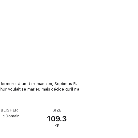
indermere, à un chiromancien, Septimus R.
hur voulait se marier, mais décide qu'il n'a
UBLISHER
SIZE
lic Domain
109.3
KB