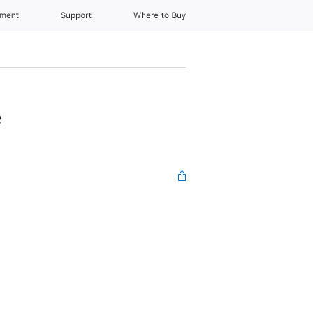
nment
Support
Where to Buy
e