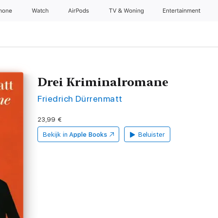
Phone
Watch
AirPods
TV & Woning
Entertainment
Drei Kriminalromane
Friedrich Dürrenmatt
23,99 €
Bekijk in
Apple Books
Beluister