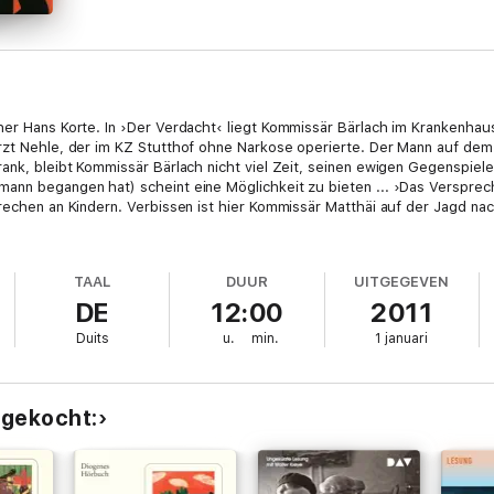
er Hans Korte. In ›Der Verdacht‹ liegt Kommissär Bärlach im Krankenhaus u
Arzt Nehle, der im KZ Stutthof ohne Narkose operierte. Der Mann auf dem
rank, bleibt Kommissär Bärlach nicht viel Zeit, seinen ewigen Gegenspie
mann begangen hat) scheint eine Möglichkeit zu bieten ... ›Das Verspr
brechen an Kindern. Verbissen ist hier Kommissär Matthäi auf der Jagd n
TAAL
DUUR
UITGEGEVEN
DE
12:00
2011
Duits
u.
min.
1 januari
 gekocht: