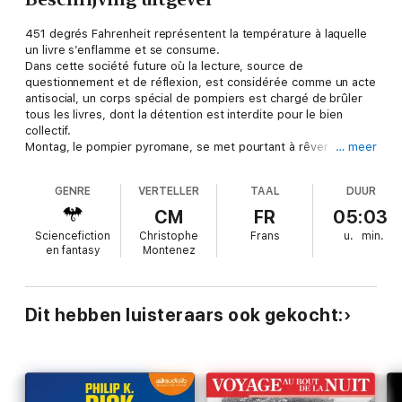
451 degrés Fahrenheit représentent la température à laquelle
un livre s’enflamme et se consume.
Dans cette société future où la lecture, source de
questionnement et de réflexion, est considérée comme un acte
antisocial, un corps spécial de pompiers est chargé de brûler
tous les livres, dont la détention est interdite pour le bien
collectif.
Montag, le pompier pyromane, se met pourtant à rêver d’un
… meer
monde différent, qui ne bannirait pas la littérature et
l’imaginaire au profit d’un bonheur immédiatement
GENRE
VERTELLER
TAAL
DUUR
consommable. Il devient dès lors un dangereux criminel,
impitoyablement pourchassé par une société qui désavoue son
CM
FR
05:03
passé.
Sciencefiction
Christophe
Frans
u.
min.
en fantasy
Montenez
Christophe Montenez interprète avec énergie ce classique de
la science-fiction, ode intemporelle à la lecture et à la curiosité.
Dit hebben luisteraars ook gekocht: