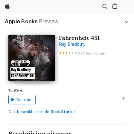
Apple
Open
Apple Books
Preview
lokaal
navigatiemenu
Fahrenheit 451
Ray Bradbury
3,0
•
2 beoordelingen
13,99 €
Beluister
Ook beschikbaar in de
Book Store
Beschrijving uitgever