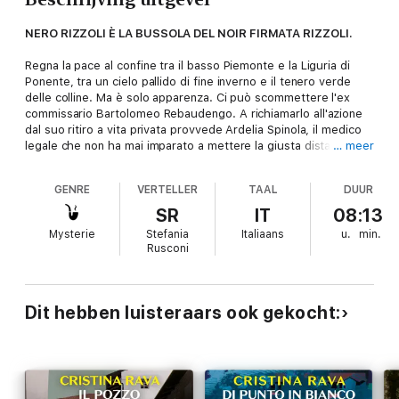
NERO RIZZOLI È LA BUSSOLA DEL NOIR FIRMATA RIZZOLI.
Regna la pace al confine tra il basso Piemonte e la Liguria di
Ponente, tra un cielo pallido di fine inverno e il tenero verde
delle colline. Ma è solo apparenza. Ci può scommettere l'ex
commissario Bartolomeo Rebaudengo. A richiamarlo all'azione
dal suo ritiro a vita privata provvede Ardelia Spinola, il medico
legale che non ha mai imparato a mettere la giusta distanza tra
… meer
sé e i cadaveri distesi sul tavolo autoptico. Adesso il poliziotto
deve vedersela con una scia di sangue che parte da Alassio e
GENRE
VERTELLER
TAAL
DUUR
si perde in Alta Langa, con una serie di delitti dietro cui sembra
celarsi la mano di un serial killer. Tre fori di proiettile, a formare
SR
IT
08:13
un triangolo scaleno sul petto delle vittime, sono la firma
Mysterie
Stefania
Italiaans
u.
min.
dell'assassino. Mentre la nuova amicizia tra Bartolomeo e
Rusconi
Ardelia nasconde a fatica le tracce dell'antica passione, il
segugio piemontese comincia la caccia. Stavolta, però, battere
la pista giusta è davvero difficile: una giovane scrittrice, un
anziano prete e un enigmatico professore custodiscono segreti
Dit hebben luisteraars ook gekocht:
inconfessabili. E le menzogne confondono la verità come la
nebbia appanna il profilo dei crinali.
Nelle pieghe di un'affilatissima commedia nera, Cristina Rava si
conferma una voce unica nel sondare i tempestosi rovesci