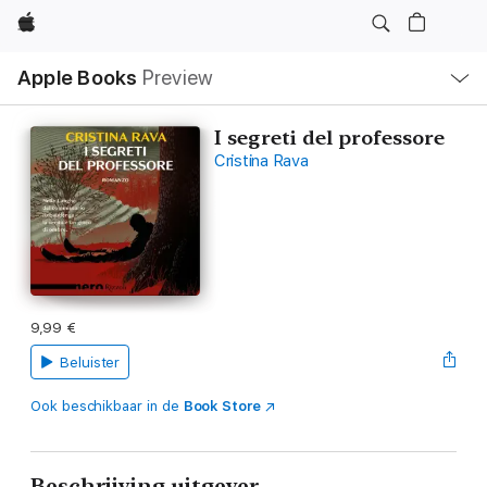
Apple
Open
Apple Books
Preview
lokaal
navigatiemenu
I segreti del professore
Cristina Rava
9,99 €
Beluister
Ook beschikbaar in de
Book Store
Beschrijving uitgever