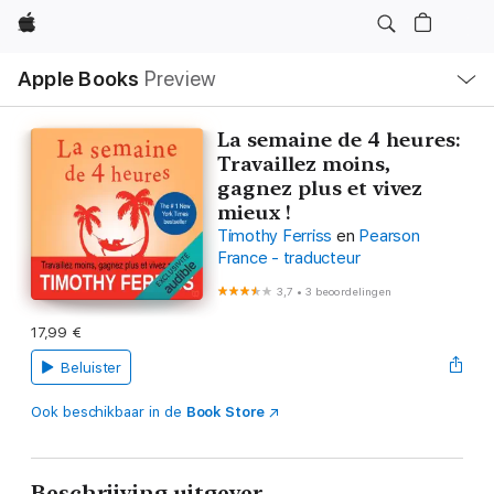
Apple
Open
Apple Books
Preview
lokaal
navigatiemenu
La semaine de 4 heures:
Travaillez moins,
gagnez plus et vivez
mieux !
Timothy Ferriss
en
Pearson
France - traducteur
3,7
•
3 beoordelingen
17,99 €
Beluister
Ook beschikbaar in de
Book Store
Beschrijving uitgever