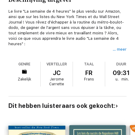
Le livre "La semaine de 4 heures" le plus vendu sur Amazon,
ainsi que sur les listes du New York Times et du Wall Street
Journal ! Vous rêvez d'échapper à la routine du métro-boulot-
dodo, de gagner de l'argent sans vous épuiser à la tâche, ou
tout simplement de vivre mieux en travaillant moins ? Alors,
voici ce que vous apprendra le livre audio "La semaine de 4
heures" :
… meer
comment vous organiser pour gagner en un mois, à raison de 4
heures par semaine, le salaire que vous gagnez jusqu'à
GENRE
VERTELLER
TAAL
DUUR
présent en un an ;
comment rejoindre les Nouveaux Bienheureux, qui réalisent
JC
FR
09:31
leurs rêves et jouissent de la vie sans attendre une
Zakelijk
Jerome
Frans
u.
min.
hypothétique retraite.
Carrette
Plus de bon temps, plus d'argent, plus de mobilité ! Ce livre est
un véritable manifeste pour un changement radical de mode de
Dit hebben luisteraars ook gekocht:
vie. La recette de Timothy Ferriss , l'auteur du livre "4 heures
pour un corps d'enfer", est fondée sur sa propre expérience.
Quelle est l'utilité pratique de ce livre pour vous ? Il vous
démontrera qu'il est possible de :