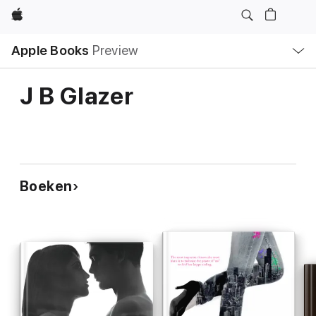
Apple
Open
Apple Books
Preview
lokaal
navigatiemenu
J B Glazer
Boeken