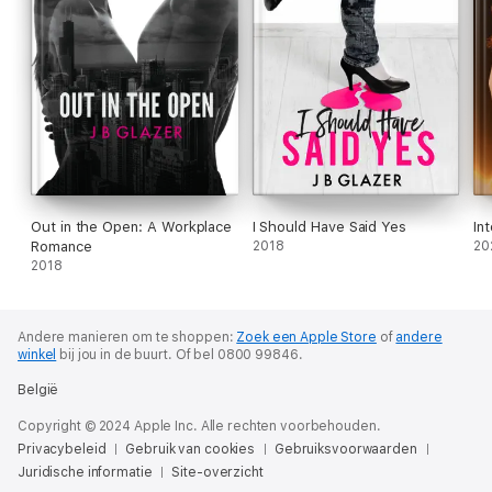
Out in the Open: A Workplace
I Should Have Said Yes
In
Romance
2018
20
2018
Andere manieren om te shoppen:
Zoek een Apple Store
of
andere
winkel
bij jou in de buurt.
Of bel 0800 99846.
België
Copyright © 2024 Apple Inc. Alle rechten voorbehouden.
Privacybeleid
Gebruik van cookies
Gebruiksvoorwaarden
Juridische informatie
Site-overzicht