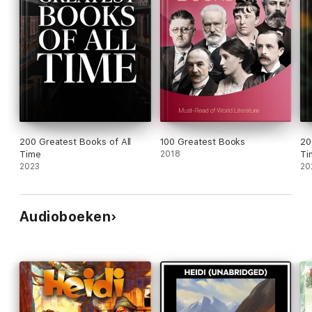
200 Greatest Books of All
100 Greatest Books
20
Time
2018
Ti
2023
20
Audioboeken