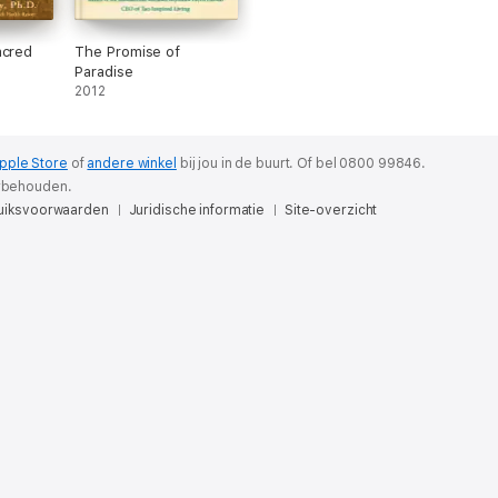
acred
The Promise of
Paradise
2012
pple Store
of
andere winkel
bij jou in de buurt.
Of bel 0800 99846.
orbehouden.
uiksvoorwaarden
Juridische informatie
Site-overzicht