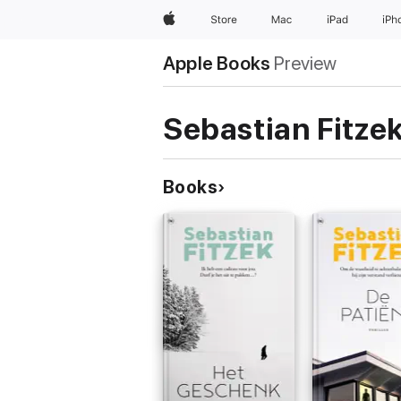
Apple
Store
Mac
iPad
iPh
Apple Books
Preview
Sebastian Fitze
Books