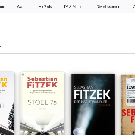
one
Watch
AirPods
TV & Maison
Divertissements
k