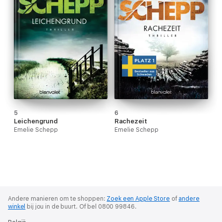
5
6
Leichengrund
Rachezeit
Emelie Schepp
Emelie Schepp
Andere manieren om te shoppen:
Zoek een Apple Store
of
andere
winkel
bij jou in de buurt.
Of bel 0800 99846.