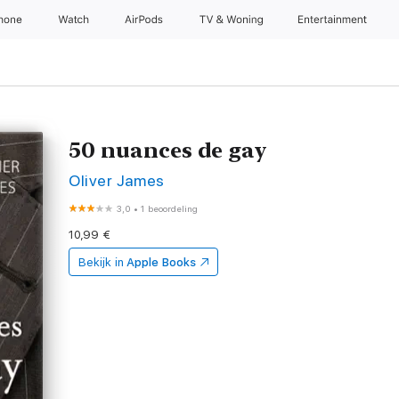
Phone
Watch
AirPods
TV & Woning
Entertainment
50 nuances de gay
Oliver James
3,0
•
1 beoordeling
10,99 €
Bekijk in
Apple Books