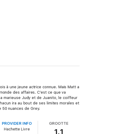
is à une jeune actrice connue. Mais Matt a
 monde des affaires. C’est ce que va
la marieuse Judy et de Juanito, le coiffeur
Chacun ira au bout de ses limites morales et
e 50 nuances de Grey.
PROVIDER INFO
GROOTTE
Hachette Livre
1,1