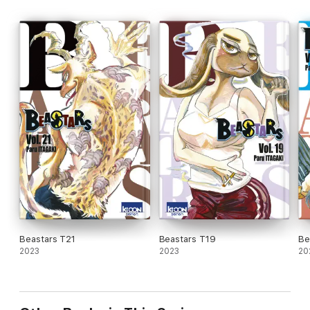
Beastars T21
Beastars T19
Be
2023
2023
20