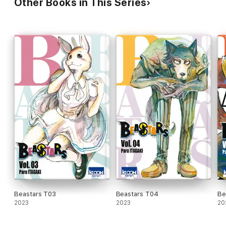
Other Books in This Series
Beastars T03
Beastars T04
Be
2023
2023
20