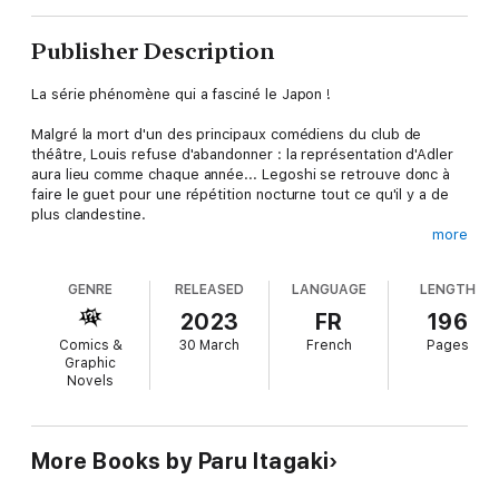
Publisher Description
La série phénomène qui a fasciné le Japon !
Malgré la mort d'un des principaux comédiens du club de
théâtre, Louis refuse d'abandonner : la représentation d'Adler
aura lieu comme chaque année... Legoshi se retrouve donc à
faire le guet pour une répétition nocturne tout ce qu'il y a de
plus clandestine.
more
Mais il y a pire... Dans la pénombre, la fuite d'une petite
créature réveille les plus sombres instincts du loup, qui
GENRE
RELEASED
LANGUAGE
LENGTH
manque de dévorer l'inconnue ! Le carnivore est horrifié. Et
pour ne rien arranger, voilà qu'il tombe nez à nez avec Haru, la
2023
FR
196
jolie lapine du club de jardinage... qui n'est autre que sa proie
Comics &
30 March
French
Pages
de la veille !
Graphic
Novels
More Books by Paru Itagaki