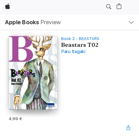
Apple
Local
Apple Books
Preview
Nav
Open
Menu
Book 2 - BEASTARS
Beastars T02
Paru Itagaki
4,99 €