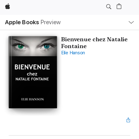
Apple
Open
Apple Books
Preview
lokaal
navigatiemenu
Bienvenue chez Natalie
Fontaine
Elie Hanson