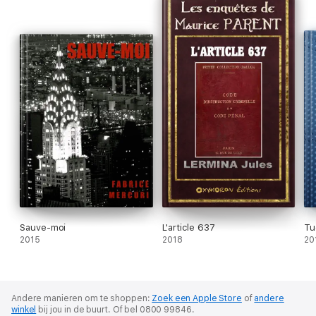
Sauve-moi
L'article 637
Tu
2015
2018
20
Andere manieren om te shoppen:
Zoek een Apple Store
of
andere
winkel
bij jou in de buurt.
Of bel 0800 99846.