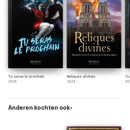
Tu seras le prochain
Reliques divines
Tr
2026
2024
20
Anderen kochten ook