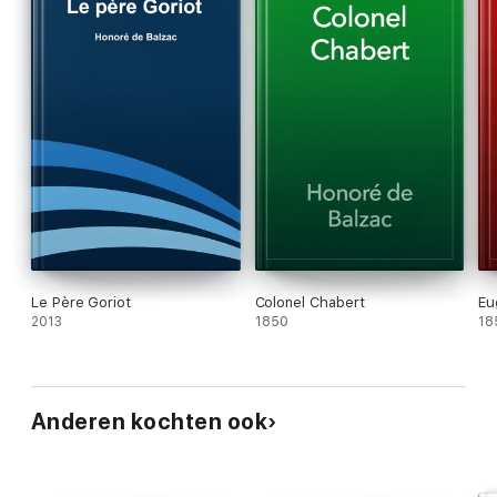
Le Père Goriot
Colonel Chabert
Eu
2013
1850
18
Anderen kochten ook