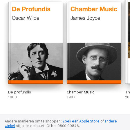
De profundis
Chamber Music
Th
1900
1907
20
Andere manieren om te shoppen:
Zoek een Apple Store
of
andere
winkel
bij jou in de buurt.
Of bel 0800 99846.