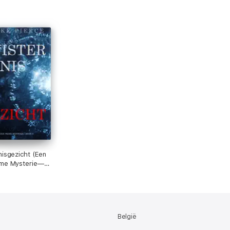
nisgezicht (Een
ime Mysterie—
)
België