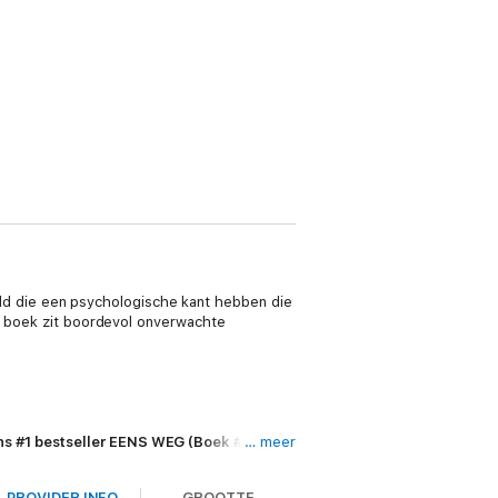
d die een psychologische kant hebben die
it boek zit boordevol onverwachte
ns #1 bestseller EENS WEG (Boek #1) (een
… meer
PROVIDER INFO
GROOTTE