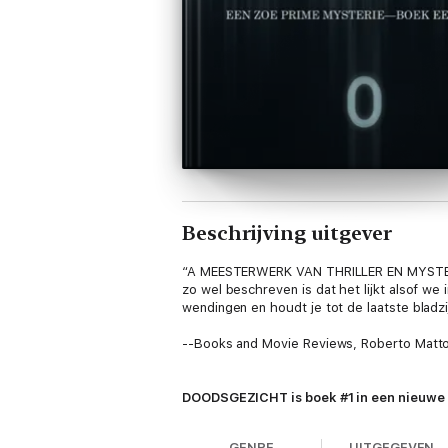
Beschrijving uitgever
“A MEESTERWERK VAN THRILLER EN MYSTERIE.
zo wel beschreven is dat het lijkt alsof w
wendingen en houdt je tot de laatste bladzi
--Books and Movie Reviews, Roberto Matt
DOODSGEZICHT is boek #1 in een nieuwe FB
gratis download) meer dan 1.000 vijfste
GENRE
UITGEGEVEN