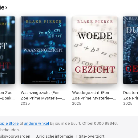
ie
Een Zoe
Waanzingezicht (Een
Woedegezicht (Een
Duister
e—Boek
Zoe Prime Mysterie—
Zoe Prime Mysterie—
Zoe Pr
Boek 4)
2025
Boek 5)
2025
Boek 6
2025
pple Store
of
andere winkel
bij jou in de buurt.
Of bel 0800 99846.
orbehouden.
uiksvoorwaarden
Juridische informatie
Site-overzicht