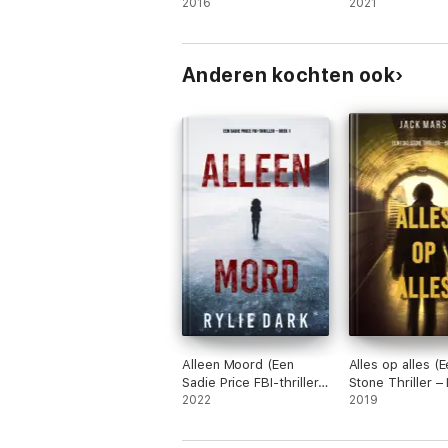
Mysterie – Boek 1)
2016
Boek 1)
2021
Anderen kochten ook
Alleen Moord (Een
Alles op alles (
Sadie Price FBI-thriller
Stone Thriller –
– Boek 1)
2022
#1)
2019