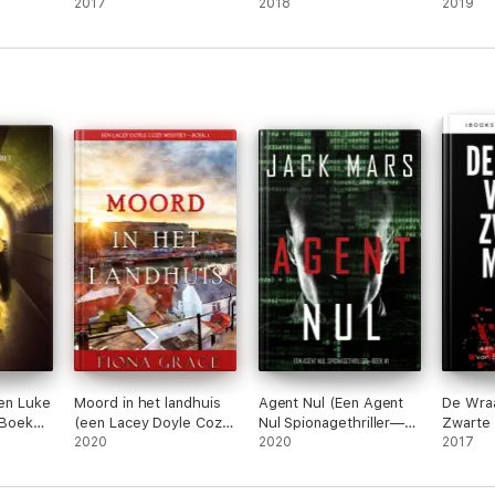
#1)
2017
Volume 1)
2018
verhaal
2019
Een Luke
Moord in het landhuis
Agent Nul (Een Agent
De Wra
 Boek
(een Lacey Doyle Cozy
Nul Spionagethriller—
Zwarte
Mystery – Boek 1)
2020
Boek #1)
2020
2017