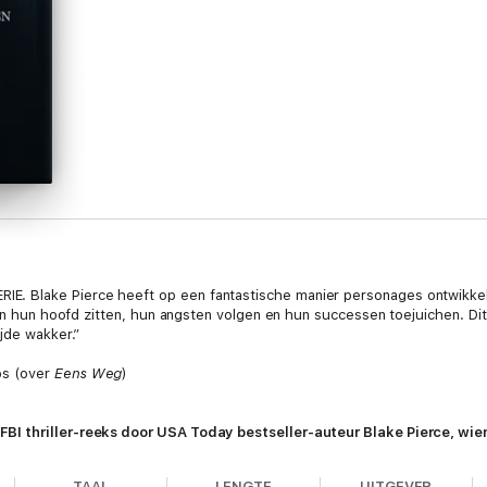
 Blake Pierce heeft op een fantastische manier personages ontwikkel
e in hun hoofd zitten, hun angsten volgen en hun successen toejuichen. D
jde wakker.”
os (over
Eens Weg
)
I thriller-reeks door USA Today bestseller-auteur Blake Pierce, wie
rrenreviews heeft gekregen.
TAAL
LENGTE
UITGEVER