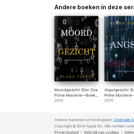
Andere boeken in deze ser
Moordgezicht (Een Zoe
Angstgezicht (
Prime Mysterie—Boek
Prime Mysteri
2)
2025
3)
2025
Andere manieren om te shoppen:
Zoek een A
Copyright © 2024 Apple Inc. Alle rechten vo
Privacybeleid
Gebruik van cookies
Gebr