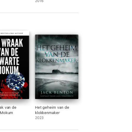
)
Paige - Tome 1)
2016
ak van de
Het geheim van de
 Mokum
klokkenmaker
2023