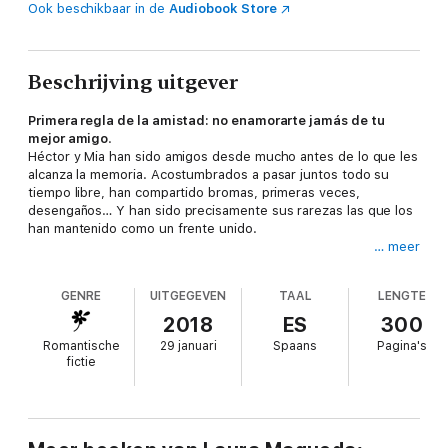
Ook beschikbaar in de
Audiobook Store
Beschrijving uitgever
Primera regla de la amistad: no enamorarte jamás de tu
mejor amigo
.
Héctor y Mia han sido amigos desde mucho antes de lo que les
alcanza la memoria. Acostumbrados a pasar juntos todo su
tiempo libre, han compartido bromas, primeras veces,
desengaños… Y han sido precisamente sus rarezas las que los
han mantenido como un frente unido.
… meer
Sin embargo, la vida los obliga a tomar caminos separados, y
ahora Mia, en Madrid, y Héctor, en Japón, deberán aprender a
GENRE
UITGEGEVEN
TAAL
LENGTE
vivir el uno sin el otro sabiendo que es probable que no
vuelvan a verse.
2018
ES
300
Romantische
29 januari
Spaans
Pagina's
Pasan los años y Mia, con la sensación de que le falta la mitad
fictie
de sí misma, se centra en su trabajo mientras fantasea con su
guapísimo jefe, convencida de que ella podría ser la mujer de
su vida.
Pero lo último que Mia se imagina que ocurra es que su mejor
amigo regrese.