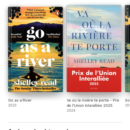
Go as a River
Va où la rivière te porte - Prix
So
2023
de l'Union Interalliée 2025
20
2024