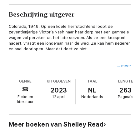
Beschrijving uitgever
Colorado, 1948. Op een koele herfstochtend loopt de
zeventienjarige Victoria Nash naar haar dorp met een gammele
wagen vol perziken uit het late seizoen. Als ze een kruispunt
nadert, vraagt een jongeman haar de weg. Ze kan hem negeren
en snel doorlopen. Maar dat doet ze niet.
… meer
Net zoals een enkele regenbui de oevers van een rivier kan
uithollen en haar loop kan veranderen, zo zal de toevallige
GENRE
UITGEGEVEN
TAAL
LENGTE
ontmoeting Victoria's wereld op zijn kop zetten en uitwissen
wie ze daarvoor was. Binnenkort zal ze gedwongen zijn om diep
2023
NL
263
de natuur in te vluchten en haar leven – en haar kostbaarste
Fictie en
12 april
Nederlands
Pagina's
bezit – achter zich te laten.
literatuur
Ga als een rivier is een prachtige coming-of-ageroman over
Meer boeken van Shelley Read
een clandestiene liefde en over verlies, familie, liefde en het
vinden van een thuis. Voor de lezers van Daar waar de
rivierkreeften zingen.