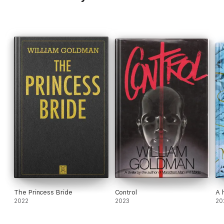
The Princess Bride
Control
A 
2022
2023
20