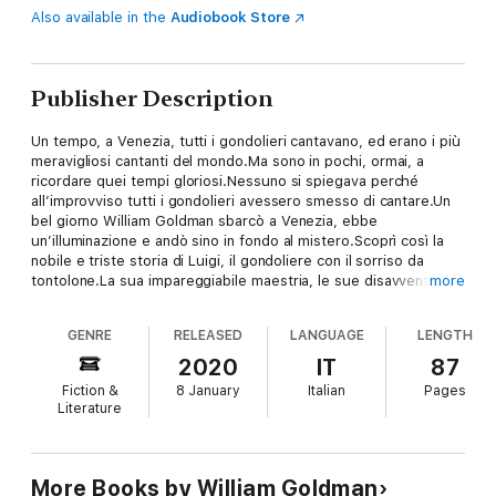
Also available in the
Audiobook Store
Publisher Description
Un tempo, a Venezia, tutti i gondolieri cantavano, ed erano i più
meravigliosi cantanti del mondo.Ma sono in pochi, ormai, a
ricordare quei tempi gloriosi.Nessuno si spiegava perché
all’improvviso tutti i gondolieri avessero smesso di cantare.Un
bel giorno William Goldman sbarcò a Venezia, ebbe
un’illuminazione e andò sino in fondo al mistero.Scoprì così la
nobile e triste storia di Luigi, il gondoliere con il sorriso da
tontolone.La sua impareggiabile maestria, le sue disavventure e
more
il suo riscatto finale.Ecco dunque tutte le verità mai raccontate
su Giovanni il Bastardo, Laura Lorenzini, Enrico Caruso, il
GENRE
RELEASED
LANGUAGE
LENGTH
Piccoletto, Porcello VII, Sorrento il Grande, la regina di Corsica
e naturalmente su Luigi, l’unico e il solo.Lui, che ha conquistato
2020
IT
87
Venezia con un atto di coraggio maestoso, resterà per sempre
Fiction &
8 January
Italian
Pages
anche nei nostri cuori, con il suo sorriso, il suo sogno e il suo
Literature
canto.Luigi ha la forza, l’abilità, l’amore,ma è la voce a segnare il
suo destino.Per colpa del canto toccherà il fondo,grazie al
canto risorgerà.Da un mito di Hollywood, autore della
Principessa sposa, una dolcissima favola moderna.
More Books by William Goldman