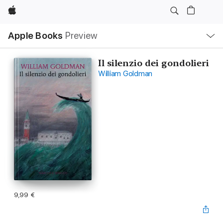
Apple
Local
Apple Books
Preview
Nav
Open
Menu
Il silenzio dei gondolieri
William Goldman
9,99 €